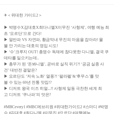
✈＜위대한 가이드2＞
▶ 박명수X김대호X최다니엘X이무진 ‘사형제’, 여행 예능 최
초 ‘요르단’으로 간다!
▶ 얼반파 VS 자연파, 황금막내 무진의 마음을 잡아라! 물
불 안 가리는 대호의 영입 시도!
▶ ‘수’크루지 OUT! 총명수 독재에 참다못한 다니엘, 결국 쿠
데타를 일으키는데..
▶ 총무가 된 ‘돈봐니엘’, 곧바로 실직 위기?! ‘공금 실종 사
건’ 대반전 결말은?
▶ 요르단도 ‘저속 노화’ 열풍?! ‘팔라펠’&‘후무스’를 맛
볼 수 있는 69년 전통 맛집!?
▶ 디저트 왕국 이즈 히얼...!! 사형제 일동 극찬한 세계 최
고 디저트 ‘쿠나파’의 맛은?
#MBCevery1 #MBC에브리원 #위대한가이드2 #스마디 #박명
수 #김대호 #최다니엘 #이무진 #요르단 #여행예능