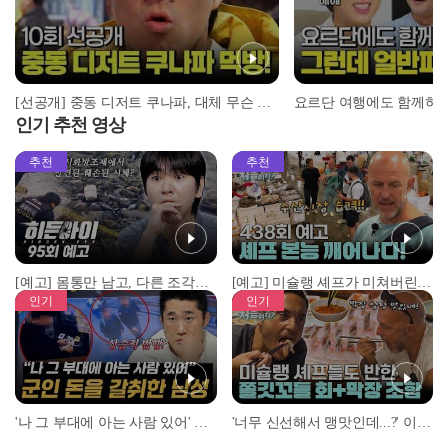
[선공개] 중동 디저트 쿠나파, 대체 무슨 맛이길래...?
인기 추천 영상
추천
추천
[예고] 몸통만 남고, 다른 조각은 어디에..? 시화호에서 드러난 충격적인 토막 살인사건!
[예고] 미슐랭 셰프가 미쳐버린 이유! 본능이 깨어난 사건은?
인기
인기
'나 그 부대에 아는 사람 있어' 아들뻘 군인에게 접근한 남성 l #히든아이 l #MBCevery1 l EP.94
'너무 신선해서 맹맛인데...?' 이탈리아 셰프들이 회 먹다 막장에 빠진 이유 l #어서와한국은처음이지 l #MBCevery1 l EP.437