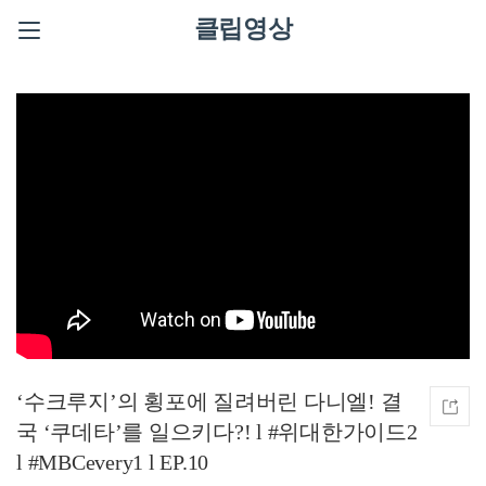
클립영상
‘수크루지’의 횡포에 질려버린 다니엘! 결
국 ‘쿠데타’를 일으키다?! l #위대한가이드2
l #MBCevery1 l EP.10