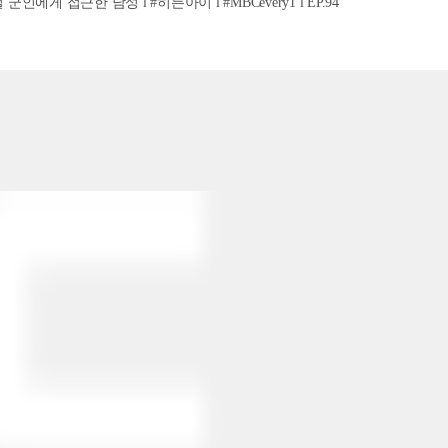
인에게 접근한 남성 l #히든아이 l #MBCevery1 l EP.94