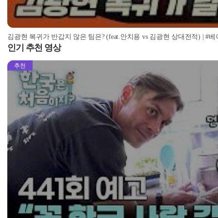
김광현 복귀가 반갑지 않은 팀은? (feat.안치용 vs 김광현 상대전적) | #베이
인기 추천 영상
추천