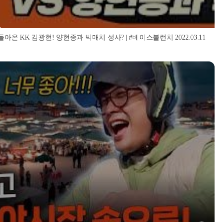
돌아온 KK 김광현! 양현종과 빅매치 성사? | #베이스볼런치 2022.03.11