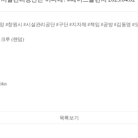
#사망 #창원시 #시설관리공단 #구단 #지자체 #책임 #공방 #김동영 
 크루 (랜덤)
lus
목록보기