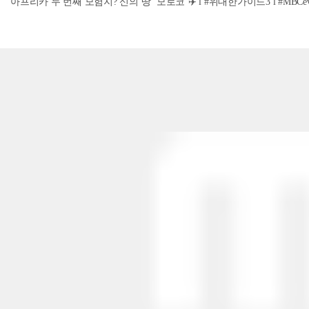
아프리카 두 번째 모험지? 신의 땅 ‘모로코’✈️ l #위대한가이드3 l #MBCevery