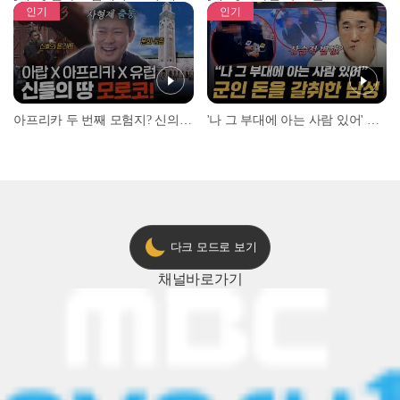
인기
인기
아프리카 두 번째 모험지? 신의 땅 ‘모로코’✈️ l #위대한가이드3 l #MBCevery1 l EP.9
'나 그 부대에 아는 사람 있어' 아들뻘 군인에게 접근한 남성 l #히든아이 l #MBCevery1 l EP.94
다크 모드로 보기
채널
바로가기