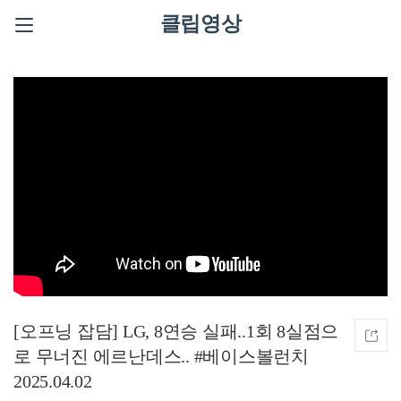
클립영상
[오프닝 잡담] LG, 8연승 실패..1회 8실점으
로 무너진 에르난데스.. #베이스볼런치
2025.04.02