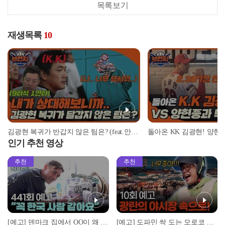
목록보기
재생목록
10
김광현 복귀가 반갑지 않은 팀은? (feat.안치용 vs 김광현 상대전적) | #베이스볼런치 2022.03.11
인기 추천 영상
추천
추천
[예고] 덴마크 집에서 OO이 왜 나와...? 이상할 정도로 한국을 사랑하는 우리 형을 제보합니다!
[예고] 도파민 싹 도는 모로코 야시장 투어!