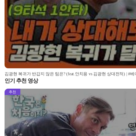
김광현 복귀가 반갑지 않은 팀은? (feat.안치용 vs 김광현 상대전적) | #베이
인기 추천 영상
추천