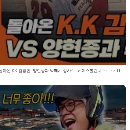
돌아온 KK 김광현! 양현종과 빅매치 성사? | #베이스볼런치 2022.03.11