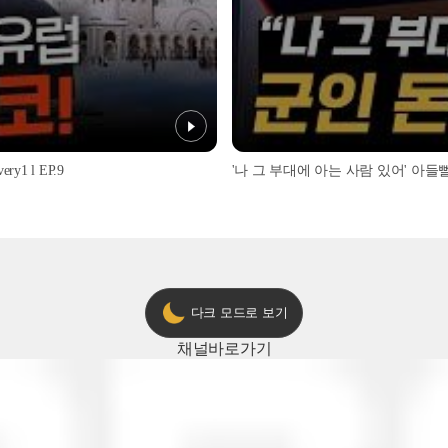
1 l EP.9
'나 그 부대에 아는 사람 있어' 아들뻘 군
다크 모드로 보기
채널
바로가기