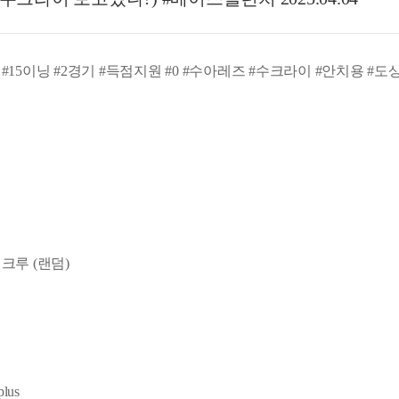
 #15이닝 #2경기 #득점지원 #0 #수아레즈 #수크라이 #안치용 #
 크루 (랜덤)
lus