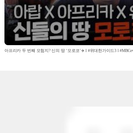
아프리카 두 번째 모험지? 신의 땅 ‘모로코’✈️ l #위대한가이드3 l #MBCevery