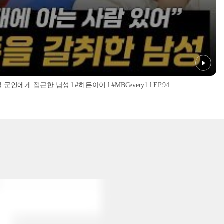
인에게 접근한 남성 l #히든아이 l #MBCevery1 l EP.94