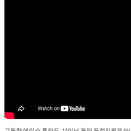
고독한 에이스 후라도..15이닝 동안 득점지원은 0!(수