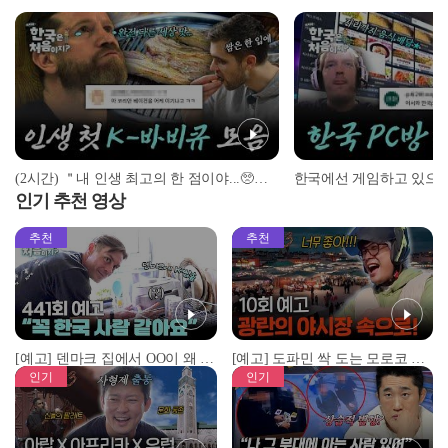
(2시간) ＂내 인생 최고의 한 점이야...🥺＂ 인생 첫 K-바비큐 맛본 외국인 반응 모음! | #어서와한국은처음이지 | #MBCevery1 | EP.3 외
인기 추천 영상
추천
추천
[예고] 덴마크 집에서 OO이 왜 나와...? 이상할 정도로 한국을 사랑하는 우리 형을 제보합니다!
[예고] 도파민 싹 도는 모로코 야시장 투어!
인기
인기