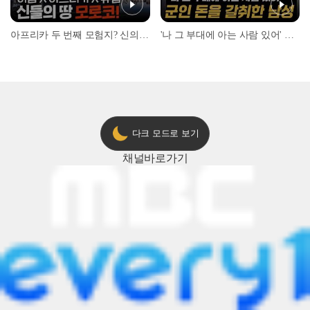
아프리카 두 번째 모험지? 신의 땅 ‘모로코’✈️ l #위대한가이드3 l #MBCevery1 l EP.9
'나 그 부대에 아는 사람 있어' 아들뻘 군인에게 접근한 남성 l #히든아이 l #MBCevery1 l EP.94
다크 모드로 보기
채널
바로가기