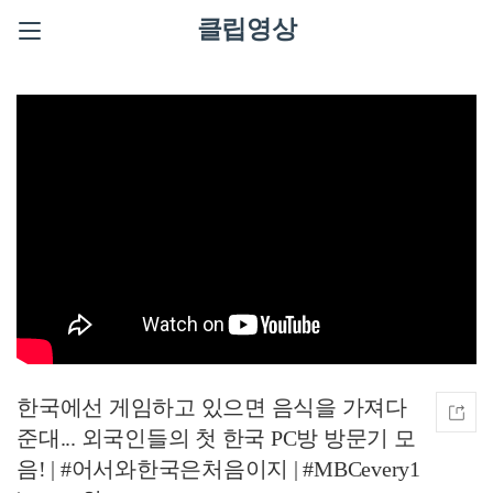
클립영상
한국에선 게임하고 있으면 음식을 가져다
준대... 외국인들의 첫 한국 PC방 방문기 모
음! | #어서와한국은처음이지 | #MBCevery1