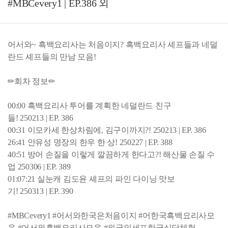
#MBCevery1 | EP.386 외
어서와~ 흑백요리사는 처음이지? 흑백요리사 셰프들과 네덜
란드 셰프들의 만남 모음!
✏회차 정보✏
00:00 흑백요리사 투어를 계획한 네덜란드 친구
들! 250213 | EP. 386
00:31 이모카세 한상차림에, 김구이까지?! 250213 | EP. 386
26:41 안유성 명장의 한우 한 상! 250227 | EP. 388
40:51 방어 손질을 이렇게 깔끔하게 한다고?! 해산물 손질 수
업 250306 | EP. 389
01:07:21 실눈캐 김도윤 셰프의 파인 다이닝 맛보
기! 250313 | EP. 390
#MBCevery1 #어서와한국은처음이지 #어한국흑백요리사모
음 #어서와흑백요리사모음 #외국인세프한국식당체험