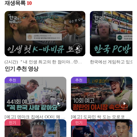
재생목록
10
(2시간) ＂내 인생 최고의 한 점이야...🥺＂ 인생 첫 K-바비큐 맛본 외국인 반응 모음! | #어서와한국은처음이지 | #MBCevery1 | EP.3 외
인기 추천 영상
추천
추천
[예고] 덴마크 집에서 OO이 왜 나와...? 이상할 정도로 한국을 사랑하는 우리 형을 제보합니다!
[예고] 도파민 싹 도는 모로코 야시장 투어!
인기
인기