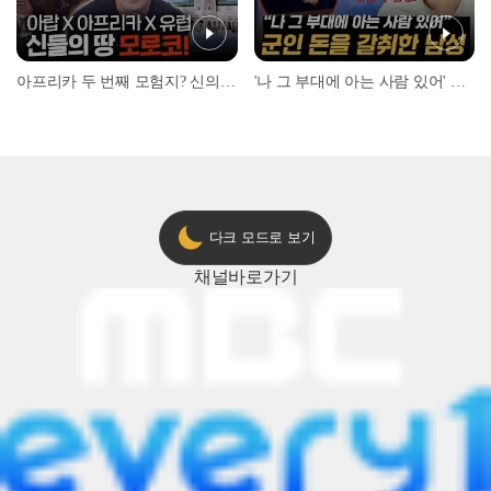
아프리카 두 번째 모험지? 신의 땅 ‘모로코’✈️ l #위대한가이드3 l #MBCevery1 l EP.9
'나 그 부대에 아는 사람 있어' 아들뻘 군인에게 접근한 남성 l #히든아이 l #MBCevery1 l EP.94
다크 모드로 보기
채널
바로가기