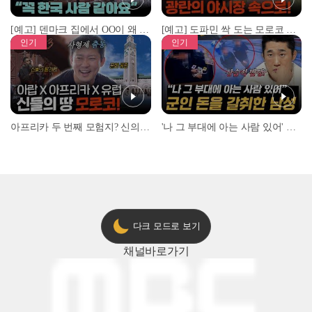
[예고] 덴마크 집에서 OO이 왜 나와...? 이상할 정도로 한국을 사랑하는 우리 형을 제보합니다!
[예고] 도파민 싹 도는 모로코 야시장 투어!
인기
인기
아프리카 두 번째 모험지? 신의 땅 ‘모로코’✈️ l #위대한가이드3 l #MBCevery1 l EP.9
'나 그 부대에 아는 사람 있어' 아들뻘 군인에게 접근한 남성 l #히든아이 l #MBCevery1 l EP.94
다크 모드로 보기
채널
바로가기