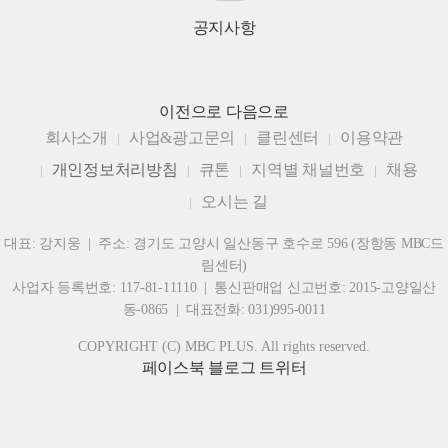
공지사항
이전으로
다음으로
회사소개
사업&광고문의
클린센터
이용약관
개인정보처리방침
큐톤
지역별 채널번호
채용
오시는 길
대표: 강지웅 | 주소: 경기도 고양시 일산동구 호수로 596 (장항동 MBC드
림센터)
사업자 등록번호: 117-81-11110 | 통신판매업 신고번호: 2015-고양일산
동-0865 | 대표전화: 031)995-0011
COPYRIGHT (C) MBC PLUS. All rights reserved.
페이스북
블로그
트위터