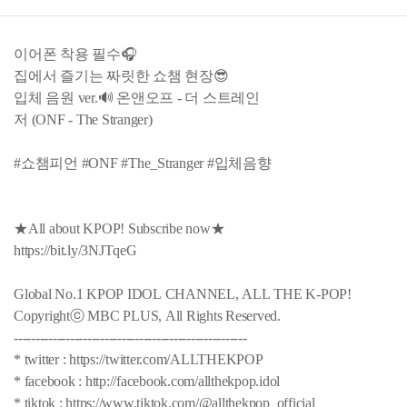
이어폰 착용 필수🎧
집에서 즐기는 짜릿한 쇼챔 현장😎
입체 음원 ver.🔊 온앤오프 - 더 스트레인
저 (ONF - The Stranger)
#쇼챔피언 #ONF #The_Stranger #입체음향
★All about KPOP! Subscribe now★
https://bit.ly/3NJTqeG
Global No.1 KPOP IDOL CHANNEL, ALL THE K-POP!
Copyrightⓒ MBC PLUS, All Rights Reserved.
------------------------------------------------------
* twitter : https://twitter.com/ALLTHEKPOP
* facebook : http://facebook.com/allthekpop.idol
* tiktok : https://www.tiktok.com/@allthekpop_official