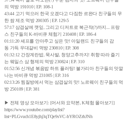
의 먹방 191010 | EP. 108-1
43:44 고기 먹으러 한국 오겠다고 다짐한 르완다 친구들의 무
한 쌈 제조 먹방 200305 | EP. 129-5
57:17 삼겹살에 깻잎, 그리고 디저트로 복근작(?)까지... 프랑
스 친구들의 K-바비큐 체험기 210408 | EP. 186-4
01:11:20 셰프를 안아주고 싶은 맛! 아일랜드 친구들의 감
동 가득 우대갈비 먹방 230810 | EP. 308
01:32:12 간장계란밥, 묵사발, 청양고추까지! 취향 따라 즐기
는 웨일스 삼 형제의 먹방 230824 | EP. 310
01:52:56 신개념 볶음밥 하트 플러팅! 불가리아 친구들의 맛깔
나는 바비큐 먹방 231005 | EP. 316
02:13:26 찜질방에서 먹는 삼겹살의 맛! 노르웨이 친구들의 먹
방 250109 | EP. 381
▶ 전체 영상 모아보기: [어서와 요약본, K체험 몰아보기]
https://www.youtube.com/playlist?
list=PLGvuch1E8yjhj3qTQe9sVC-bYROZrhJNh