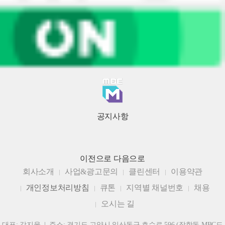
공지사항
이전으로
다음으로
회사소개
사업&광고문의
클린센터
이용약관
개인정보처리방침
큐톤
지역별 채널번호
채용
오시는 길
대표: 강지웅 | 주소: 경기도 고양시 일산동구 호수로 596 (장항동 MBC드