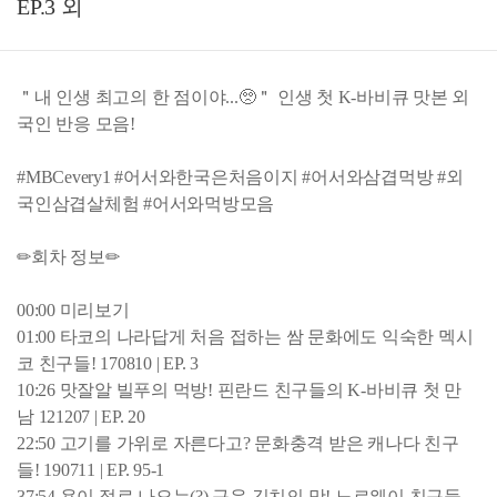
EP.3 외
＂내 인생 최고의 한 점이야...🥺＂ 인생 첫 K-바비큐 맛본 외
국인 반응 모음!
#MBCevery1 #어서와한국은처음이지 #어서와삼겹먹방 #외
국인삼겹살체험 #어서와먹방모음
✏회차 정보✏
00:00 미리보기
01:00 타코의 나라답게 처음 접하는 쌈 문화에도 익숙한 멕시
코 친구들! 170810 | EP. 3
10:26 맛잘알 빌푸의 먹방! 핀란드 친구들의 K-바비큐 첫 만
남 121207 | EP. 20
22:50 고기를 가위로 자른다고? 문화충격 받은 캐나다 친구
들! 190711 | EP. 95-1
37:54 욕이 절로 나오는(?) 구운 김치의 맛! 노르웨이 친구들