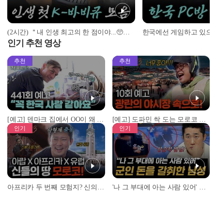
(2시간) ＂내 인생 최고의 한 점이야...🥺＂ 인생 첫 K-바비큐 맛본 외국인 반응 모음! | #어서와한국은처음이지 | #MBCevery1 | EP.3 외
인기 추천 영상
추천
추천
[예고] 덴마크 집에서 OO이 왜 나와...? 이상할 정도로 한국을 사랑하는 우리 형을 제보합니다!
[예고] 도파민 싹 도는 모로코 야시장 투어!
인기
인기
아프리카 두 번째 모험지? 신의 땅 ‘모로코’✈️ l #위대한가이드3 l #MBCevery1 l EP.9
'나 그 부대에 아는 사람 있어' 아들뻘 군인에게 접근한 남성 l #히든아이 l #MBCevery1 l EP.94